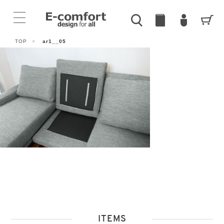
TOP
>
ar1__05
ITEMS