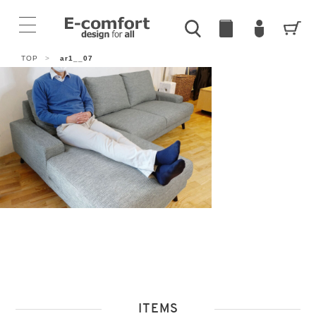
TOP
>
ar1__07
ITEMS