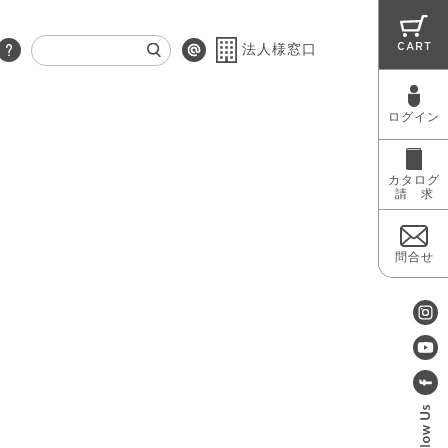
CART
法人様窓口
ログイン
RUG
MAINTENANCE
OUTLET
カタログ
請 求
問合せ