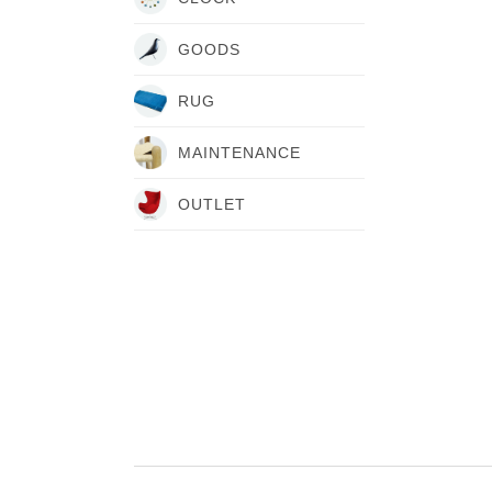
GOODS
RUG
MAINTENANCE
OUTLET