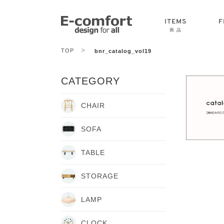
ITEMS
F
商 品
>
TOP
bnr_catalog_vol19
CHAIR
SOFA
TABLE
CATEGORY
CHAIR
SOFA
TABLE
STORAGE
LAMP
CLOCK