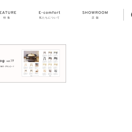
EATURE
E-comfort
SHOWROOM
特 集
私たちについて
店 舗
STORAGE
E-comfort につ
LAMP
会社情報
おかげさまで70
CLOCK
GOODS
いて
周年