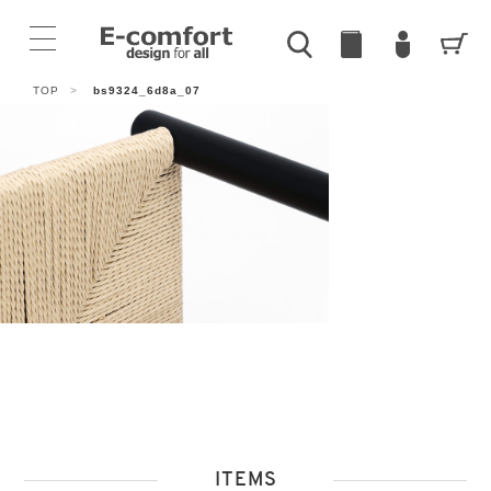
TOP
>
bs9324_6d8a_07
ITEMS