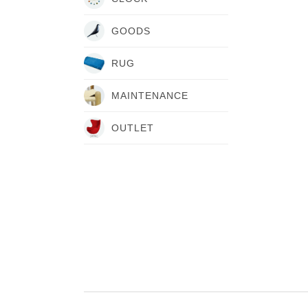
GOODS
RUG
MAINTENANCE
OUTLET