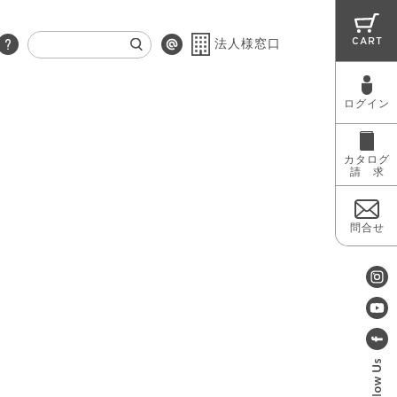
CART
法人様窓口
ログイン
RUG
MAINTENANCE
OUTLET
カタログ
請 求
問合せ