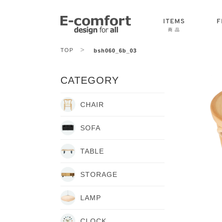
ITEMS
F
商 品
>
TOP
bsh060_6b_03
CHAIR
SOFA
TABLE
CATEGORY
CHAIR
SOFA
TABLE
STORAGE
LAMP
CLOCK