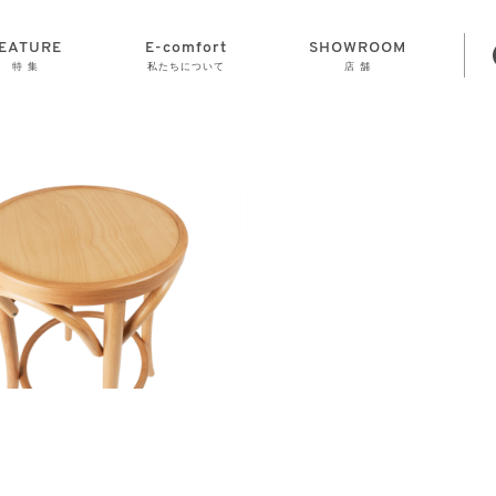
EATURE
E-comfort
SHOWROOM
特 集
私たちについて
店 舗
STORAGE
E-comfort につ
LAMP
会社情報
おかげさまで70
CLOCK
GOODS
いて
周年