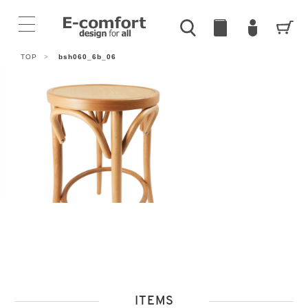
TOP
>
bsh060_6b_06
ITEMS