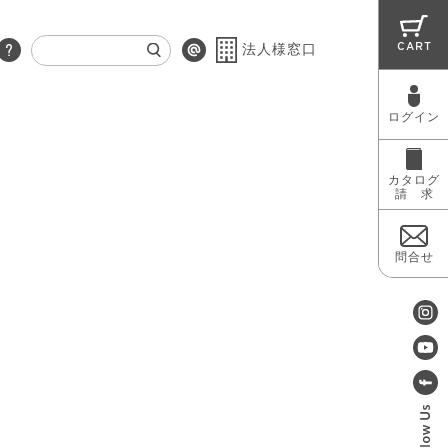
CART
法人様窓口
ログイン
RUG
MAINTENANCE
OUTLET
カタログ
請 求
問合せ