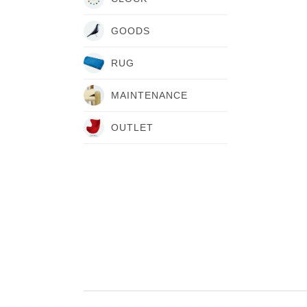
GOODS
RUG
MAINTENANCE
OUTLET