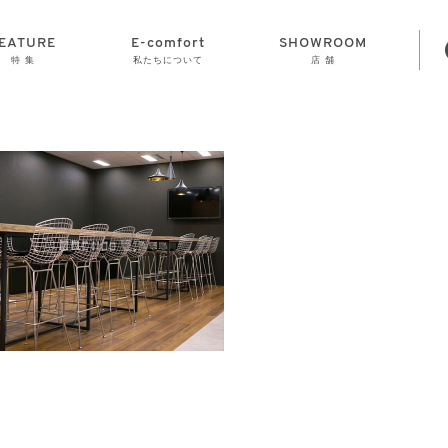
EATURE
E-comfort
SHOWROOM
特 集
私たちについて
店 舗
STORAGE
E-comfort につ
LAMP
会社情報
おかげさまで70
CLOCK
GOODS
いて
周年