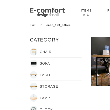
ITEMS
F
商 品
>
TOP
case_123_office
CHAIR
SOFA
TABLE
CATEGORY
CHAIR
SOFA
TABLE
STORAGE
LAMP
CLOCK