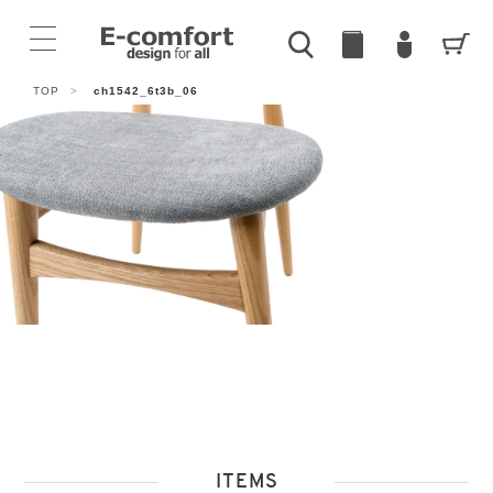
TOP
>
ch1542_6t3b_06
ITEMS