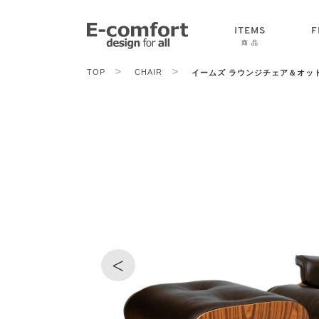
ITEMS
F
商 品
>
>
TOP
CHAIR
イームズ ラウンジチェア＆オッ
CHAIR
SOFA
TABLE
<