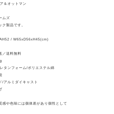
ェア＆オットマン
ームズ
ック製品です。
AH52 / W65xD56xH45(cm)
送／送料無料
g
ウレタンフォーム/ポリエステル綿
能
ド/アルミダイキャスト
げ
質感や色味には個体差があり個性として