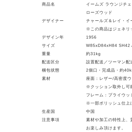
商品名
イームズ ラウンジチ
ローズウッド
デザイナー
チャールズ＆レイ・イ
※この商品はジェネリ
デザイン年
1956
サイズ
W85xD84xH84 SH42 
重量
約31kg
配送区分
設置配送／ツーマン配
梱包状態
2個口・完成品・約40k
素材
座面：レザー/高密度
※クッション取外し可
フレーム：プライウッ
※一部ポリッシュ仕上
生産国
中国
注意事項
素材や加工の特性上、
お楽しみ頂けます。