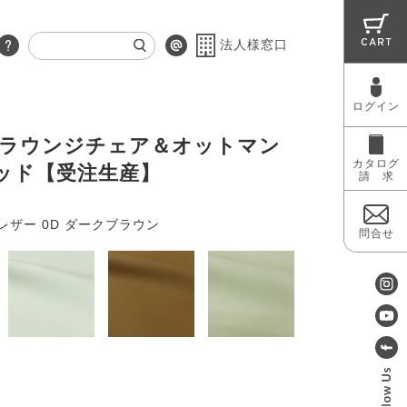
CART
法人様窓口
ログイン
RUG
MAINTENANCE
OUTLET
 ラウンジチェア＆オットマン
カタログ
ッド【受注生産】
請 求
レザー 0D ダークブラウン
問合せ