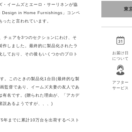
ズ・イームズとエーロ・サーリネンが協
東
sign in Home Furnishings」コンペ
あったと言われています。
イが、チェアを3つのセクションにわけ、そ
製作しました。最終的に製品化されたラ
お届け日
化しており、その後もいくつかのプロト
について
です。このときの製品化1台目(最終的な製
アフター
映画監督であり、イームズ夫妻の友人であ
サービス
は有名です。(贈られた理由が、「アカデ
諸説あるようですが、、、)
75年までに累計10万台を出荷するベスト