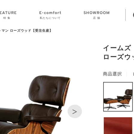
EATURE
E-comfort
SHOWROOM
特 集
私たちについて
店 舗
トマン ローズウッド【受注生産】
STORAGE
E-comfort につ
LAMP
会社情報
おかげさまで70
CLOCK
GOODS
いて
周年
イームズ
ローズウ
商品選択
>