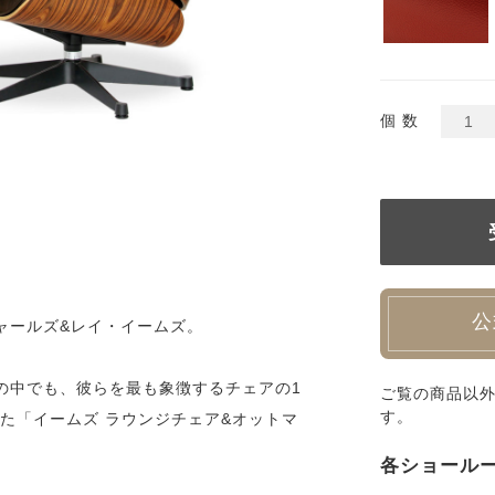
個 数
公
ャールズ&レイ・イームズ。
の中でも、彼らを最も象徴するチェアの1
ご覧の商品以
す。
れた「イームズ ラウンジチェア&オットマ
各ショール