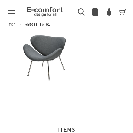
TOP
>
ch5083_3b_01
ITEMS