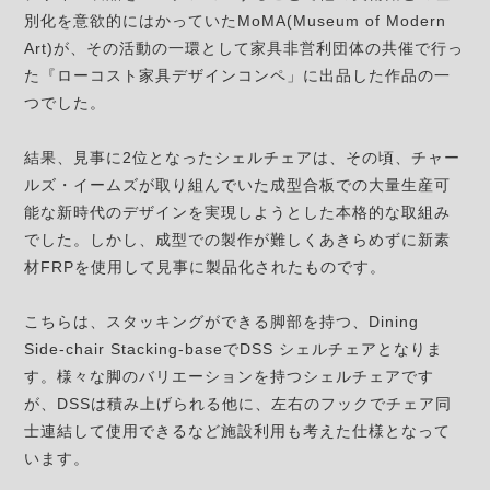
別化を意欲的にはかっていたMoMA(Museum of Modern
Art)が、その活動の一環として家具非営利団体の共催で行っ
た『ローコスト家具デザインコンペ」に出品した作品の一
つでした。
結果、見事に2位となったシェルチェアは、その頃、チャー
ルズ・イームズが取り組んでいた成型合板での大量生産可
能な新時代のデザインを実現しようとした本格的な取組み
でした。しかし、成型での製作が難しくあきらめずに新素
材FRPを使用して見事に製品化されたものです。
こちらは、スタッキングができる脚部を持つ、Dining
Side-chair Stacking-baseでDSS シェルチェアとなりま
す。様々な脚のバリエーションを持つシェルチェアです
が、DSSは積み上げられる他に、左右のフックでチェア同
士連結して使用できるなど施設利用も考えた仕様となって
います。