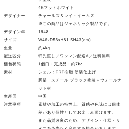
4Bマットホワイト
デザイナー
チャールズ＆レイ・イームズ
※この商品はジェネリック製品です。
デザイン年
1948
サイズ
W46xD53xH81 SH43(cm)
重量
約4kg
配送区分
軒先渡し／ワンマン配送A／送料無料
梱包状態
1個口・完成品・約7kg
素材
シェル：FRP樹脂 塗装仕上げ
脚部：スチール ブラック塗装＋ウォールナ
ット材
生産国
中国
注意事項
素材や加工の特性上、質感や色味には個体
差があり個性としてお楽しみ頂けます。
また品質改良のため、デザイン・仕様・サ
イズを予告なく変更する場合があります。