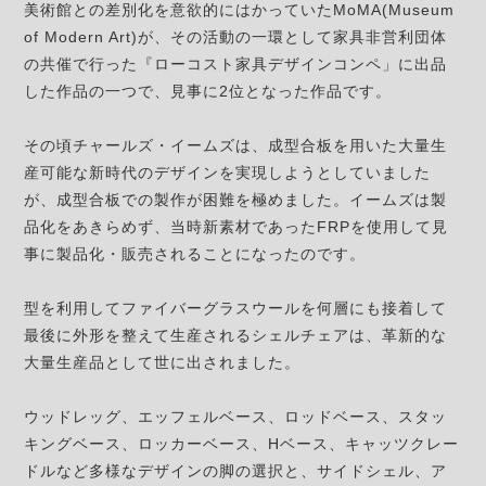
美術館との差別化を意欲的にはかっていたMoMA(Museum
of Modern Art)が、その活動の一環として家具非営利団体
の共催で行った『ローコスト家具デザインコンペ」に出品
した作品の一つで、見事に2位となった作品です。
その頃チャールズ・イームズは、成型合板を用いた大量生
産可能な新時代のデザインを実現しようとしていました
が、成型合板での製作が困難を極めました。イームズは製
品化をあきらめず、当時新素材であったFRPを使用して見
事に製品化・販売されることになったのです。
型を利用してファイバーグラスウールを何層にも接着して
最後に外形を整えて生産されるシェルチェアは、革新的な
大量生産品として世に出されました。
ウッドレッグ、エッフェルベース、ロッドベース、スタッ
キングベース、ロッカーベース、Hベース、キャッツクレー
ドルなど多様なデザインの脚の選択と、サイドシェル、ア