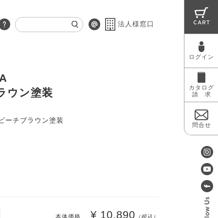
CART
法人様窓口
ログイン
RUG
MAINTENANCE
OUTLET
A
カタログ
ラウン塗装
請 求
ビーチブラウン塗装
問合せ
¥ 10,890
本体価格
（税込）