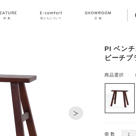
EATURE
E-comfort
SHOWROOM
特 集
私たちについて
店 舗
STORAGE
E-comfort につ
LAMP
会社情報
おかげさまで70
CLOCK
GOODS
いて
周年
PI ベンチ
ビーチブ
商品選択
>
個 数