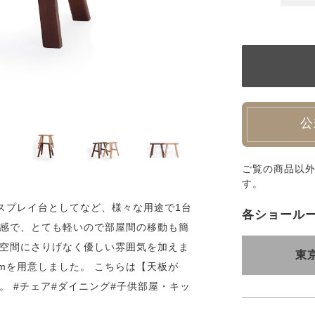
公
ご覧の商品以
す。
スプレイ台としてなど、様々な用途で1台
各ショール
ズ感で、とても軽いので部屋間の移動も簡
、空間にさりげなく優しい雰囲気を加えま
東
0cmを用意しました。 こちらは【天板が
。 #チェア#ダイニング#子供部屋・キッ