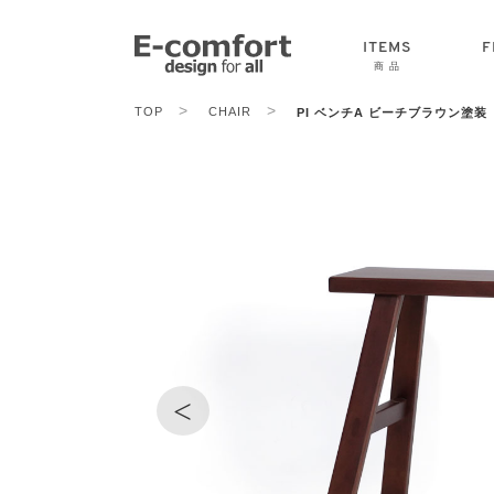
ITEMS
F
商 品
>
>
TOP
CHAIR
PI ベンチA ビーチブラウン塗装
CHAIR
SOFA
TABLE
<