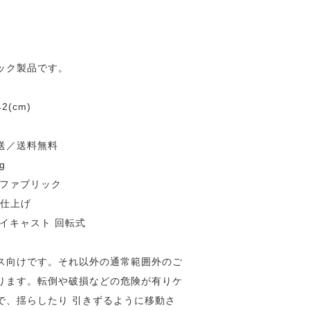
ック製品です。
2(cm)
送／送料無料
g
 ファブリック
装仕上げ
イキャスト 回転式
ス向けです。それ以外の通常範囲外のご
ります。転倒や破損などの危険が有りケ
で、揺らしたり 引きずるように移動さ