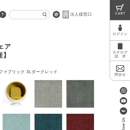
CART
法人様窓口
ログイン
RUG
MAINTENANCE
OUTLET
ェア
カタログ
産】
請 求
ファブリック 3Lダークレッド
問合せ