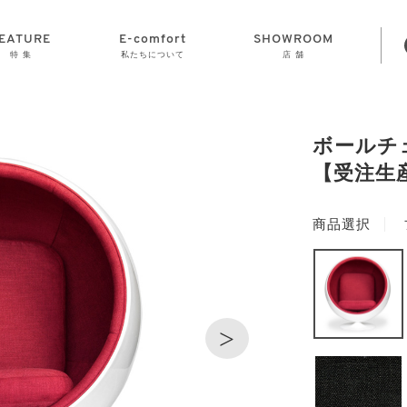
EATURE
E-comfort
SHOWROOM
特 集
私たちについて
店 舗
STORAGE
E-comfort につ
LAMP
会社情報
おかげさまで70
CLOCK
GOODS
いて
周年
ボールチ
【受注生
商品選択
>