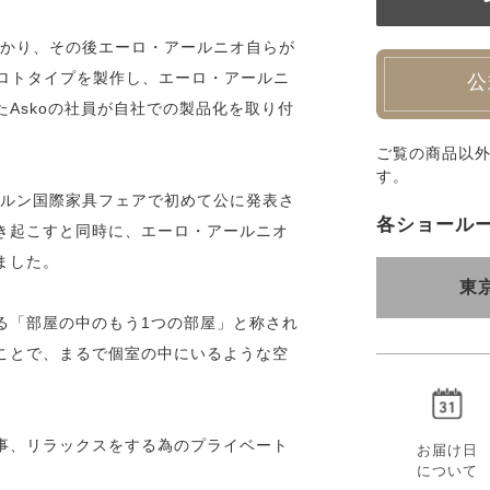
掛かり、その後エーロ・アールニオ自らが
プロトタイプを製作し、エーロ・アールニ
公
Askoの社員が自社での製品化を取り付
ご覧の商品以
す。
ケルン国際家具フェアで初めて公に発表さ
各ショール
き起こすと同時に、エーロ・アールニオ
ました。
東
る「部屋の中のもう1つの部屋」と称され
ことで、まるで個室の中にいるような空
事、リラックスをする為のプライベート
お届け日
について