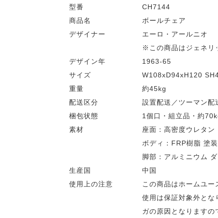
型番
CH7144
商品名
ボールチェア
デザイナー
エーロ・アールニオ
※この商品はジェネリ
デザイン年
1963-65
サイズ
W108xD94xH120 SH4
重量
約45kg
配送区分
設置配送／ツーマン配
梱包状態
1個口・組立品・約70k
素材
座面：高密度ウレタン
ボディ：FRP樹脂 塗
脚部：アルミニウム ダ
生産国
中国
使用上の注意
この商品はホームユー
使用は保証対象外とな
ガの原因となりますの