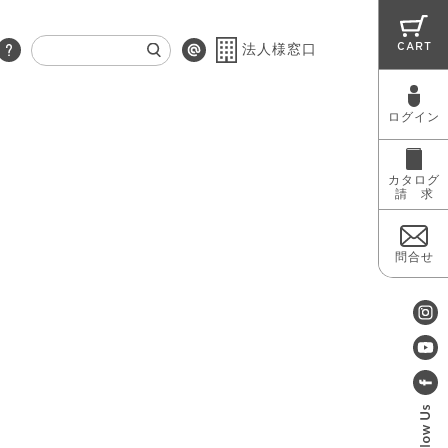
CART
法人様窓口
ログイン
RUG
MAINTENANCE
OUTLET
カタログ
請 求
問合せ