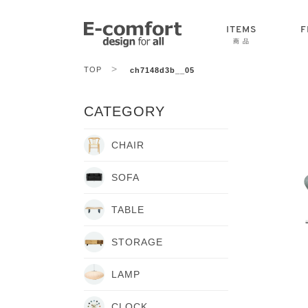
ITEMS
F
商 品
>
TOP
ch7148d3b__05
CHAIR
SOFA
TABLE
CATEGORY
CHAIR
SOFA
TABLE
STORAGE
LAMP
CLOCK