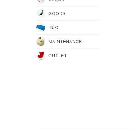
GOODS
RUG
MAINTENANCE
OUTLET