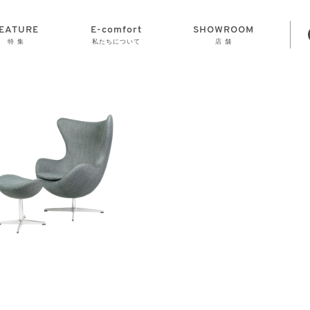
EATURE
E-comfort
SHOWROOM
特 集
私たちについて
店 舗
STORAGE
E-comfort につ
LAMP
会社情報
おかげさまで70
CLOCK
GOODS
いて
周年