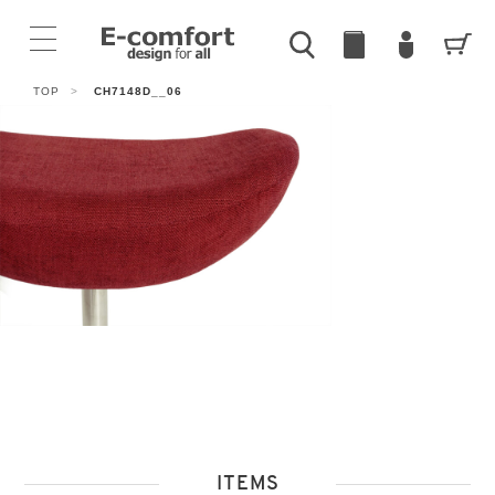
TOP
>
CH7148D__06
ITEMS