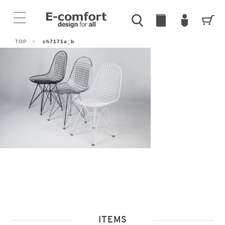
TOP
>
ch7171a_b
ITEMS