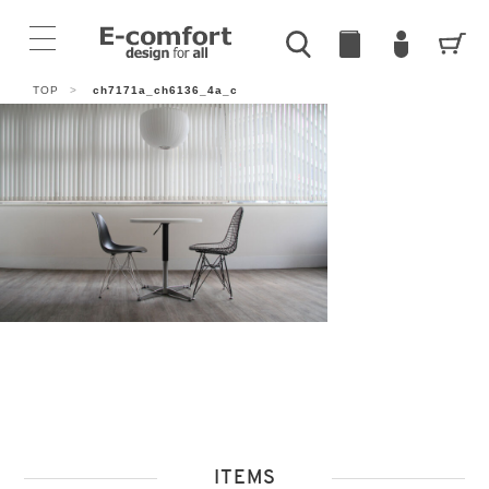
TOP
>
ch7171a_ch6136_4a_c
ITEMS