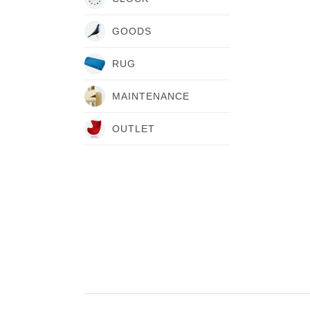
GOODS
RUG
MAINTENANCE
OUTLET