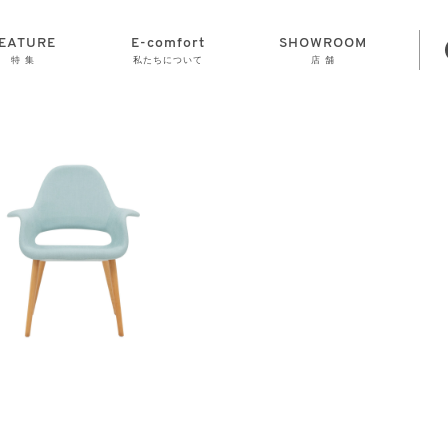
EATURE
E-comfort
SHOWROOM
特 集
私たちについて
店 舗
STORAGE
E-comfort につ
LAMP
会社情報
おかげさまで70
CLOCK
GOODS
いて
周年