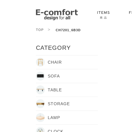
ITEMS
F
商 品
>
TOP
CH7201_6B3D
CHAIR
SOFA
TABLE
CATEGORY
CHAIR
SOFA
TABLE
STORAGE
LAMP
CLOCK