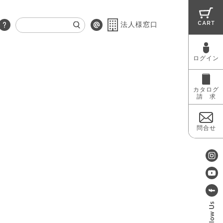
CART
法人様窓口
ログイン
RUG
MAINTENANCE
OUTLET
カタログ
請 求
問合せ