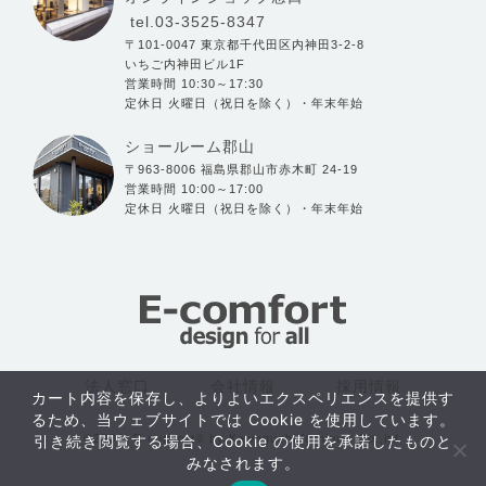
tel.03-3525-8347
〒101-0047 東京都千代田区内神田3-2-8
いちご内神田ビル1F
営業時間 10:30～17:30
定休日 火曜日（祝日を除く）・年末年始
ショールーム郡山
〒963-8006 福島県郡山市赤木町 24-19
営業時間 10:00～17:00
定休日 火曜日（祝日を除く）・年末年始
法人窓口
会社情報
採用情報
カート内容を保存し、よりよいエクスペリエンスを提供す
るため、当ウェブサイトでは Cookie を使用しています。
©2004- E-comfort® by Kawaguchi furniture Co.,ltd.
引き続き閲覧する場合、Cookie の使用を承諾したものと
おすすめ
みなされます。
アイテム