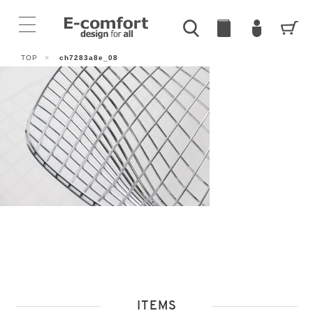
TOP
>
ch7283a8e_08
ITEMS