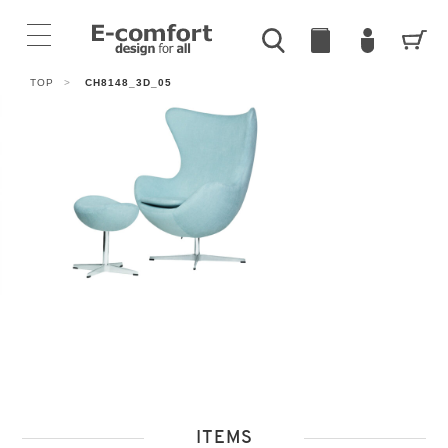
TOP
>
CH8148_3D_05
ITEMS