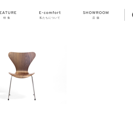
EATURE
E-comfort
SHOWROOM
特 集
私たちについて
店 舗
STORAGE
E-comfort につ
LAMP
会社情報
おかげさまで70
CLOCK
GOODS
いて
周年