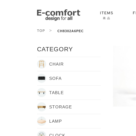
ITEMS
F
商 品
>
TOP
CH8302A6PEC
CHAIR
SOFA
TABLE
CATEGORY
CHAIR
SOFA
TABLE
STORAGE
LAMP
CLOCK