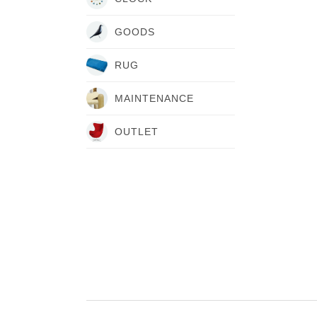
GOODS
RUG
MAINTENANCE
OUTLET