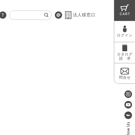
CART
法人様窓口
ログイン
RUG
MAINTENANCE
OUTLET
カタログ
請 求
問合せ