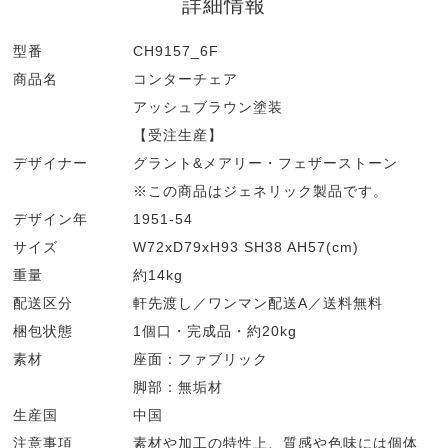
詳細情報
型番
CH9157_6F
商品名
コンターチェア
アッシュブラウン塗装
【受注生産】
デザイナー
グラント&メアリー・フェザーストーン
※この商品はジェネリック製品です。
デザイン年
1951-54
サイズ
W72xD79xH93 SH38 AH57(cm)
重量
約14kg
配送区分
軒先渡し／ワンマン配送A／送料無料
梱包状態
1個口・完成品・約20kg
素材
座面：ファブリック
脚部：無垢材
生産国
中国
注意事項
素材や加工の特性上、質感や色味には個体