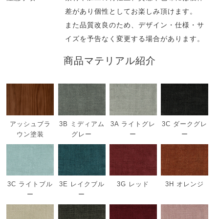
差があり個性としてお楽しみ頂けます。
また品質改良のため、デザイン・仕様・サ
イズを予告なく変更する場合があります。
商品マテリアル紹介
アッシュブラ
3B ミディアム
3A ライトグレ
3C ダークグレ
ウン塗装
グレー
ー
ー
3C ライトブル
3E レイクブル
3G レッド
3H オレンジ
ー
ー