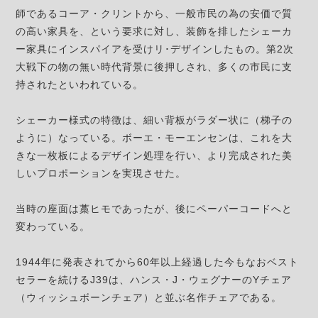
師であるコーア・クリントから、一般市民の為の安価で質
の高い家具を、という要求に対し、装飾を排したシェーカ
ー家具にインスパイアを受けリ･デザインしたもの。第2次
大戦下の物の無い時代背景に後押しされ、多くの市民に支
持されたといわれている。
シェーカー様式の特徴は、細い背板がラダー状に（梯子の
ように）なっている。ボーエ・モーエンセンは、これを大
きな一枚板によるデザイン処理を行い、より完成された美
しいプロポーションを実現させた。
当時の座面は藁ヒモであったが、後にペーパーコードへと
変わっている。
1944年に発表されてから60年以上経過した今もなおベスト
セラーを続けるJ39は、ハンス・J・ウェグナーのYチェア
（ウィッシュボーンチェア）と並ぶ名作チェアである。