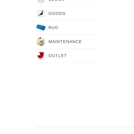
GOODS
RUG
MAINTENANCE
OUTLET