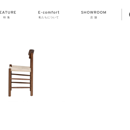
EATURE
E-comfort
SHOWROOM
特 集
私たちについて
店 舗
STORAGE
E-comfort につ
LAMP
会社情報
おかげさまで70
CLOCK
GOODS
いて
周年