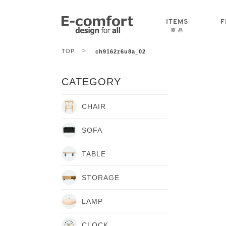
ITEMS
F
商 品
>
TOP
ch9162z6u8a_02
CHAIR
SOFA
TABLE
CATEGORY
CHAIR
SOFA
TABLE
STORAGE
LAMP
CLOCK