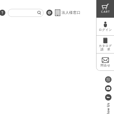
CART
法人様窓口
ログイン
RUG
MAINTENANCE
OUTLET
カタログ
請 求
問合せ