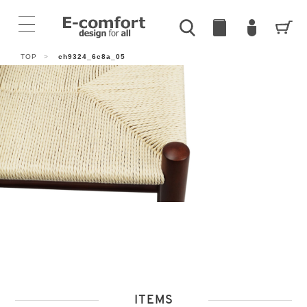
TOP
>
ch9324_6c8a_05
ITEMS