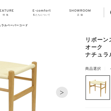
EATURE
E-comfort
SHOWROOM
特 集
私たちについて
店 舗
チュラルペーパーコード
STORAGE
E-comfort につ
LAMP
会社情報
おかげさまで70
CLOCK
GOODS
いて
周年
リボーン
オーク
ナチュラ
商品選択
>