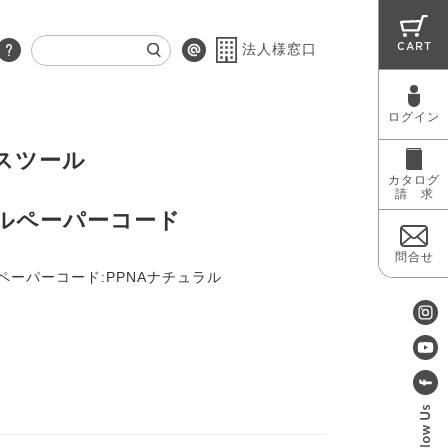
CART
法人様窓口
ログイン
RUG
MAINTENANCE
OUTLET
スツール
カタログ
請 求
ルペーパーコード
問合せ
ペーパーコード:PPNAナチュラル