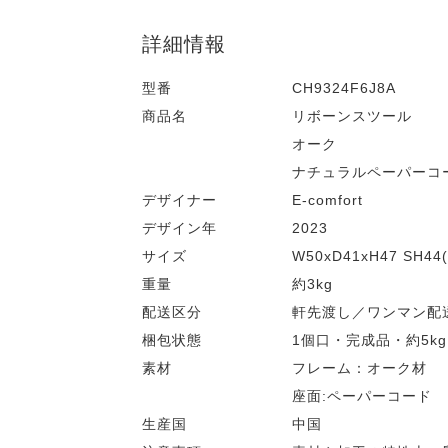
詳細情報
型番
CH9324F6J8A
商品名
リボーンスツール
オーク
ナチュラルペーパーコ
デザイナー
E-comfort
デザイン年
2023
サイズ
W50xD41xH47 SH44(
重量
約3kg
配送区分
軒先渡し／ワンマン配
梱包状態
1個口・完成品・約5kg
素材
フレーム：オーク材
座面:ペーパーコード
生産国
中国