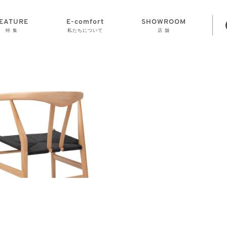
EATURE
E-comfort
SHOWROOM
特 集
私たちについて
店 舗
STORAGE
E-comfort につ
LAMP
会社情報
おかげさまで70
CLOCK
GOODS
いて
周年