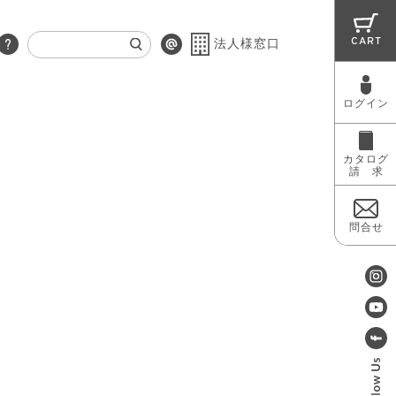
CART
法人様窓口
ログイン
RUG
MAINTENANCE
OUTLET
カタログ
請 求
問合せ