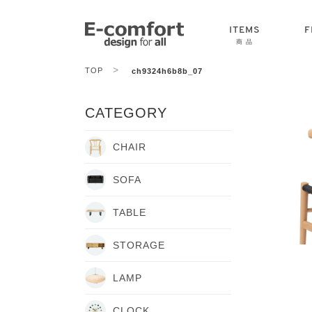
ITEMS
F
商 品
>
TOP
ch9324h6b8b_07
CHAIR
SOFA
TABLE
CATEGORY
CHAIR
SOFA
TABLE
STORAGE
LAMP
CLOCK