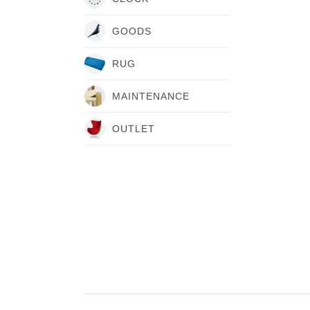
GOODS
RUG
MAINTENANCE
OUTLET