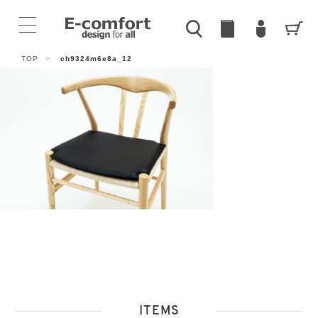
TOP
>
ch9324m6e8a_12
ITEMS