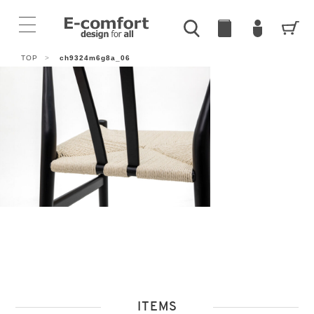
TOP
>
ch9324m6g8a_06
ITEMS