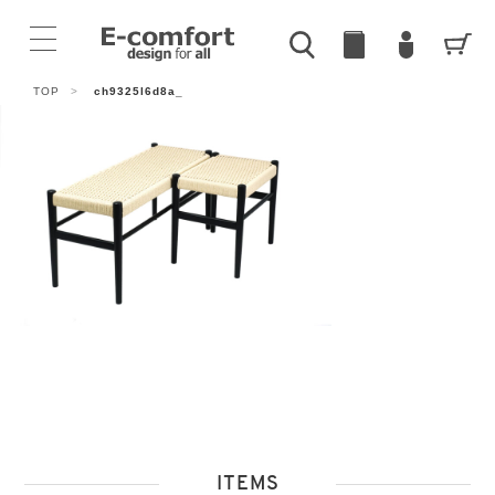
TOP
>
ch9325l6d8a_
ITEMS