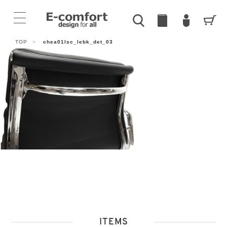
TOP
>
chea01lsc_lebk_det_03
ITEMS