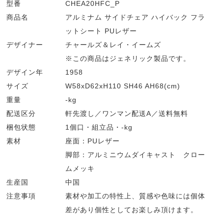
型番
CHEA20HFC_P
商品名
アルミナム サイドチェア ハイバック フラ
ットシート PUレザー
デザイナー
チャールズ＆レイ・イームズ
※この商品はジェネリック製品です。
デザイン年
1958
サイズ
W58xD62xH110 SH46 AH68(cm)
重量
-kg
配送区分
軒先渡し／ワンマン配送A／送料無料
梱包状態
1個口・組立品・-kg
素材
座面：PUレザー
脚部：アルミニウムダイキャスト クロー
ムメッキ
生産国
中国
注意事項
素材や加工の特性上、質感や色味には個体
差があり個性としてお楽しみ頂けます。