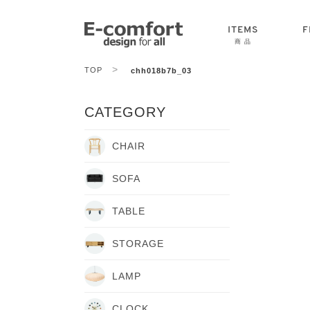
ITEMS
F
商 品
>
TOP
chh018b7b_03
CHAIR
SOFA
TABLE
CATEGORY
CHAIR
SOFA
TABLE
STORAGE
LAMP
CLOCK