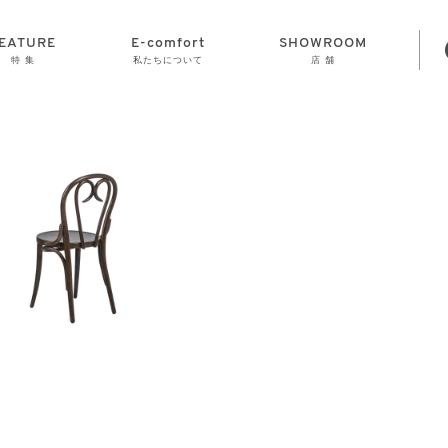
EATURE
E-comfort
SHOWROOM
特 集
私たちについて
店 舗
STORAGE
E-comfort につ
LAMP
会社情報
おかげさまで70
CLOCK
GOODS
いて
周年