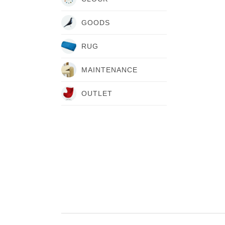
GOODS
RUG
MAINTENANCE
OUTLET