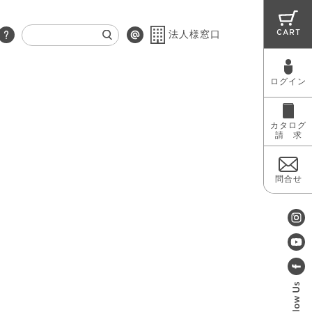
CART
法人様窓口
ログイン
RUG
MAINTENANCE
OUTLET
カタログ
請 求
問合せ