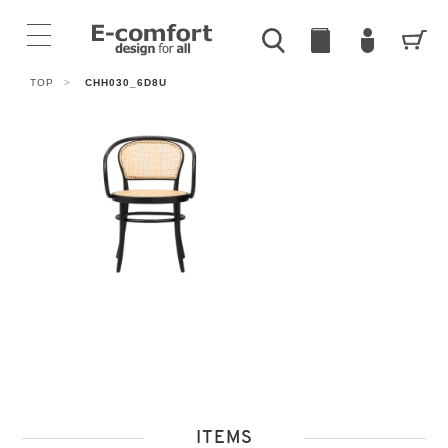
TOP
>
CHH030_6D8U
ITEMS