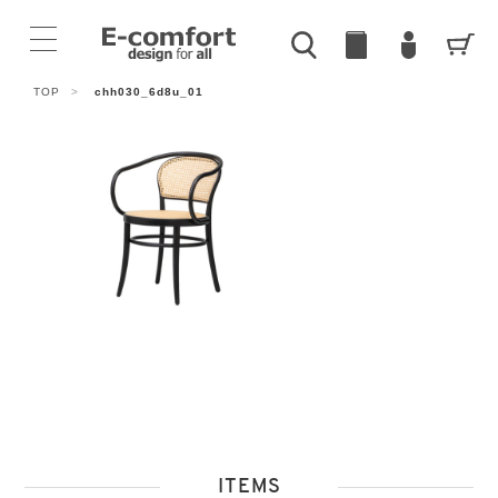
TOP
>
chh030_6d8u_01
ITEMS