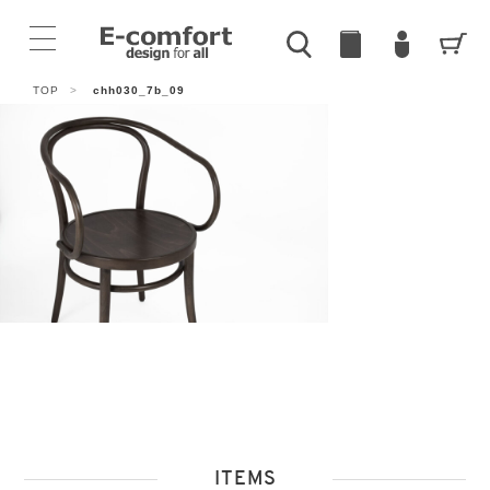
TOP
>
chh030_7b_09
ITEMS