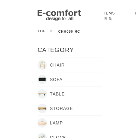
ITEMS
F
商 品
>
TOP
CHH056_6C
CHAIR
SOFA
TABLE
CATEGORY
CHAIR
SOFA
TABLE
STORAGE
LAMP
CLOCK