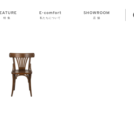
EATURE
E-comfort
SHOWROOM
特 集
私たちについて
店 舗
STORAGE
E-comfort につ
LAMP
会社情報
おかげさまで70
CLOCK
GOODS
いて
周年