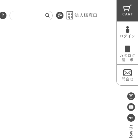
CART
法人様窓口
ログイン
RUG
MAINTENANCE
OUTLET
カタログ
請 求
問合せ