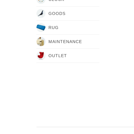
GOODS
RUG
MAINTENANCE
OUTLET