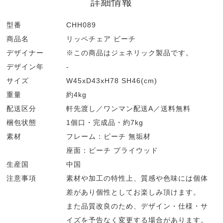
詳細情報
型番
CHH089
商品名
リッペチェア ビーチ
デザイナー
※この商品はジェネリック製品です。
デザイン年
-
サイズ
W45xD43xH78 SH46(cm)
重量
約4kg
配送区分
軒先渡し／ワンマン配送A／送料無料
梱包状態
1個口・完成品・約7kg
素材
フレーム：ビーチ 無垢材
座面：ビーチ プライウッド
生産国
中国
注意事項
素材や加工の特性上、質感や色味には個体
差があり個性としてお楽しみ頂けます。
また品質改良のため、デザイン・仕様・サ
イズを予告なく変更する場合があります。