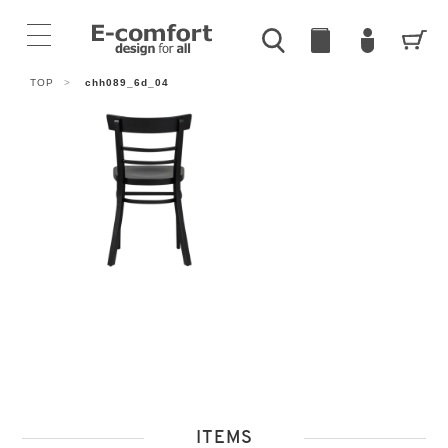
TOP
>
chh089_6d_04
ITEMS