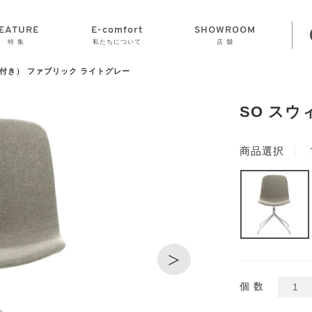
EATURE
E-comfort
SHOWROOM
特 集
私たちについて
店 舗
付き） ファブリック ライトグレー
STORAGE
E-comfort につ
LAMP
会社情報
おかげさまで70
CLOCK
GOODS
いて
周年
SO ス
商品選択
>
個 数