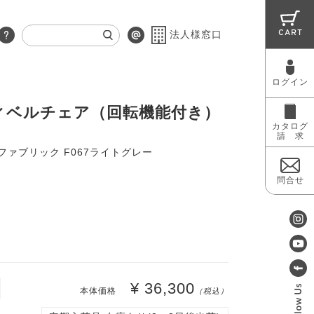
CART
法人様窓口
ログイン
RUG
MAINTENANCE
OUTLET
ウィベルチェア（回転機能付き）
カタログ
請 求
ファブリック F067ライトグレー
問合せ
¥ 36,300
本体価格
（税込）