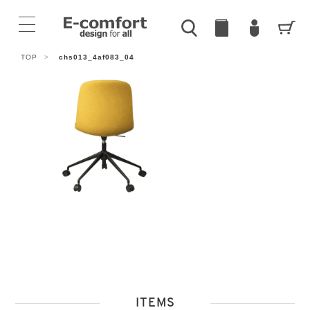
TOP
>
chs013_4af083_04
ITEMS