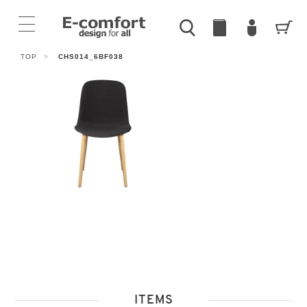
TOP
>
CHS014_6BF038
ITEMS