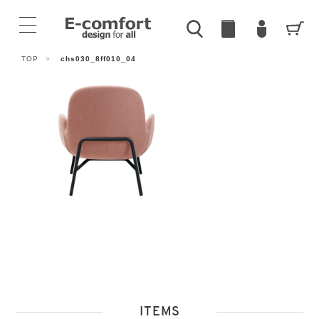
TOP
>
chs030_8ff010_04
ITEMS