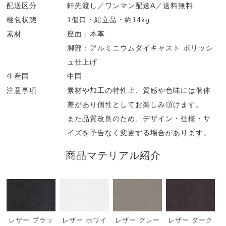
配送区分
軒先渡し／ワンマン配送A／送料無料
梱包状態
1個口・組立品・約14kg
素材
座面：本革
脚部：アルミニウムダイキャスト ポリッシ
ュ仕上げ
生産国
中国
注意事項
素材や加工の特性上、質感や色味には個体
差があり個性としてお楽しみ頂けます。
また品質改良のため、デザイン・仕様・サ
イズを予告なく変更する場合があります。
商品マテリアル紹介
レザー ブラッ
レザー ホワイ
レザー グレー
レザー ダーク