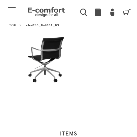
TOP
>
chs050_8sl001_03
ITEMS