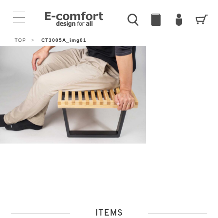
TOP
>
CT3005A_img01
ITEMS