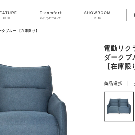
EATURE
E-comfort
SHOWROOM
特 集
私たちについて
店 舗
ークブルー 【在庫限り】
STORAGE
E-comfort につ
LAMP
会社情報
おかげさまで70
CLOCK
GOODS
いて
周年
電動リク
ダークブ
【在庫限
商品選択