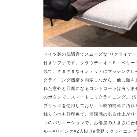
ドイツ製の低騒音でスムーズな”リクライナー
付きソファです。クラウディオ・Ｆ・ベリー
観で、さまざまなインテリアにマッチングし
クライニング機構を内蔵しながら、他に類を
れた意外と邪魔になるコントローラは有りま
のボタンで、スマートにリクライニング。 汚
ブリックを使用しており、比較的簡単に汚れ
触り心地も好印象で、清潔感のある仕上がりです
つのバリエーションで、お部屋の大きさに合わ
ルー#リビング#2人掛け#電動リクライニン