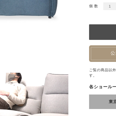
個 数
公
ご覧の商品以
す。
各ショール
東