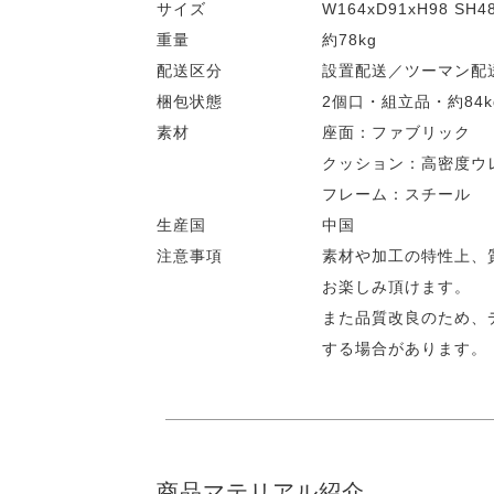
サイズ
W164xD91xH98 SH48
重量
約78kg
配送区分
設置配送／ツーマン配
梱包状態
2個口・組立品・約84k
素材
座面：ファブリック
クッション：高密度ウ
フレーム：スチール
生産国
中国
注意事項
素材や加工の特性上、
お楽しみ頂けます。
また品質改良のため、
する場合があります。
商品マテリアル紹介