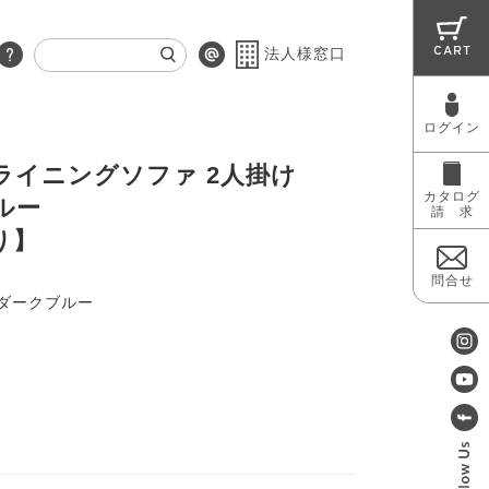
CART
法人様窓口
ログイン
RUG
MAINTENANCE
OUTLET
ライニングソファ 2人掛け
カタログ
ルー
請 求
り】
問合せ
ダークブルー