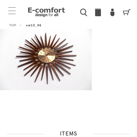
TOP
>
cw13_06
ITEMS